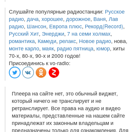
Слушайте популярные радиостанции:
Русское
радио
,
дача
,
хорошее
,
дорожное
,
Ваня
,
Лав
радио
,
Шансон
,
Европа плюс
,
Рекорд(Record)
,
Русский Хит
,
Энерджи
,
7 на семи холмах
,
романтика
,
Камеди
,
релакс
,
Новое радио
, нова,
монте карло
,
маяк
,
радио пятница
,
юмор
, хиты
70-х, 80-х, 90-х и 2000 годов!
Присоединись к vo-radio:
Плеера на сайте нет, это обычный виджет,
который ничего не транслирует и не
ретранслирует. Все права на аудио и видео
материалы, представленные на нашем сайте
принадлежат их законным владельцам и
предназначены только для ознакомления. Для