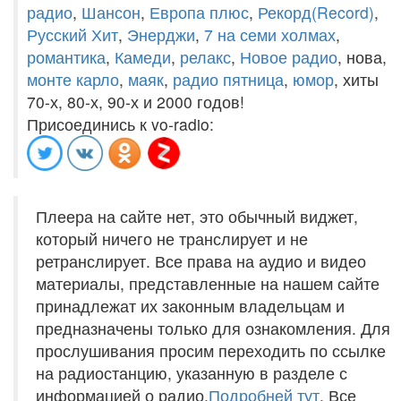
радио
,
Шансон
,
Европа плюс
,
Рекорд(Record)
,
Русский Хит
,
Энерджи
,
7 на семи холмах
,
романтика
,
Камеди
,
релакс
,
Новое радио
, нова,
монте карло
,
маяк
,
радио пятница
,
юмор
, хиты
70-х, 80-х, 90-х и 2000 годов!
Присоединись к vo-radio:
Плеера на сайте нет, это обычный виджет,
который ничего не транслирует и не
ретранслирует. Все права на аудио и видео
материалы, представленные на нашем сайте
принадлежат их законным владельцам и
предназначены только для ознакомления. Для
прослушивания просим переходить по ссылке
на радиостанцию, указанную в разделе с
информацией о радио.
Подробней тут
. Все