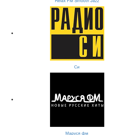
Relax FM Smooth Jazz
Си
Маруся фм