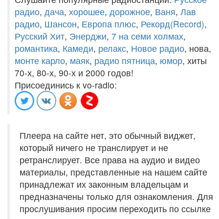
радио
,
дача
,
хорошее
,
дорожное
,
Ваня
,
Лав
радио
,
Шансон
,
Европа плюс
,
Рекорд(Record)
,
Русский Хит
,
Энерджи
,
7 на семи холмах
,
романтика
,
Камеди
,
релакс
,
Новое радио
, нова,
монте карло
,
маяк
,
радио пятница
,
юмор
, хиты
70-х, 80-х, 90-х и 2000 годов!
Присоединись к vo-radio:
Плеера на сайте нет, это обычный виджет,
который ничего не транслирует и не
ретранслирует. Все права на аудио и видео
материалы, представленные на нашем сайте
принадлежат их законным владельцам и
предназначены только для ознакомления. Для
прослушивания просим переходить по ссылке