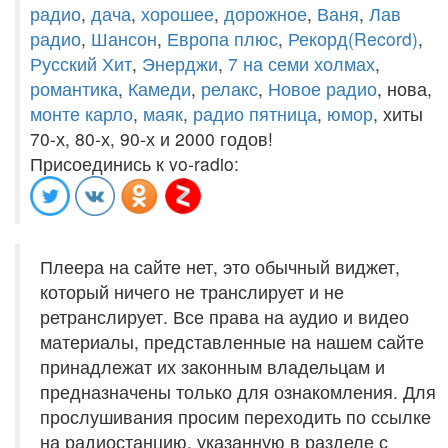
радио
,
дача
,
хорошее
,
дорожное
,
Ваня
,
Лав
радио
,
Шансон
,
Европа плюс
,
Рекорд(Record)
,
Русский Хит
,
Энерджи
,
7 на семи холмах
,
романтика
,
Камеди
,
релакс
,
Новое радио
, нова,
монте карло
,
маяк
,
радио пятница
,
юмор
, хиты
70-х, 80-х, 90-х и 2000 годов!
Присоединись к vo-radio:
Плеера на сайте нет, это обычный виджет,
который ничего не транслирует и не
ретранслирует. Все права на аудио и видео
материалы, представленные на нашем сайте
принадлежат их законным владельцам и
предназначены только для ознакомления. Для
прослушивания просим переходить по ссылке
на радиостанцию, указанную в разделе с