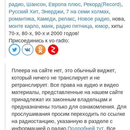
радио
,
Шансон
,
Европа плюс
,
Рекорд(Record)
,
Русский Хит
,
Энерджи
,
7 на семи холмах
,
романтика
,
Камеди
,
релакс
,
Новое радио
, нова,
монте карло
,
маяк
,
радио пятница
,
юмор
, хиты
70-х, 80-х, 90-х и 2000 годов!
Присоединись к vo-radio:
Плеера на сайте нет, это обычный виджет,
который ничего не транслирует и не
ретранслирует. Все права на аудио и видео
материалы, представленные на нашем сайте
принадлежат их законным владельцам и
предназначены только для ознакомления. Для
прослушивания просим переходить по ссылке
на радиостанцию, указанную в разделе с
информацией о радио.
Подробней тут
. Все