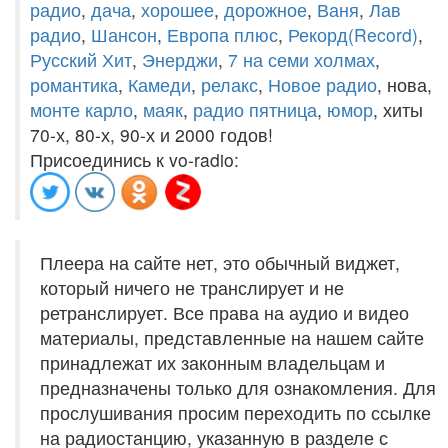
радио
,
дача
,
хорошее
,
дорожное
,
Ваня
,
Лав
радио
,
Шансон
,
Европа плюс
,
Рекорд(Record)
,
Русский Хит
,
Энерджи
,
7 на семи холмах
,
романтика
,
Камеди
,
релакс
,
Новое радио
, нова,
монте карло
,
маяк
,
радио пятница
,
юмор
, хиты
70-х, 80-х, 90-х и 2000 годов!
Присоединись к vo-radio:
Плеера на сайте нет, это обычный виджет,
который ничего не транслирует и не
ретранслирует. Все права на аудио и видео
материалы, представленные на нашем сайте
принадлежат их законным владельцам и
предназначены только для ознакомления. Для
прослушивания просим переходить по ссылке
на радиостанцию, указанную в разделе с