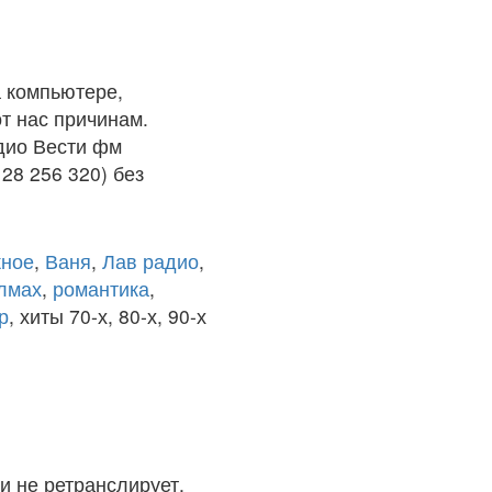
 компьютере,
т нас причинам.
адио Вести фм
28 256 320) без
ное
,
Ваня
,
Лав радио
,
олмах
,
романтика
,
р
, хиты 70-х, 80-х, 90-х
и не ретранслирует.