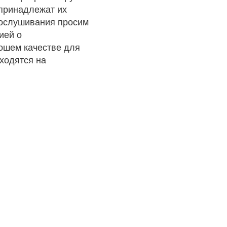
 принадлежат их
рослушивания просим
ией о
рошем качестве для
ходятся на