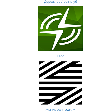
Дорожное / рок клуб
Теос
ON DEPHT RADIO