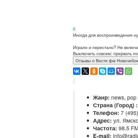
0
Иногда для воспроизведения ну
Играло и перестало? Не включ
Выключить совсем: прервать по
Отзывы о Вести фм Новоч
Жанр:
news, pop
Страна (Город) :
Телефон:
7 (495)
Адрес:
ул. Ямско
Частота:
98.5 F
E-mail:
info@radio