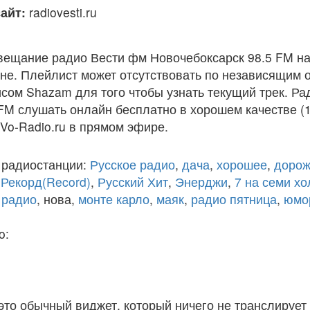
айт:
radiovesti.ru
вещание радио Вести фм Новочебоксарск 98.5 FM на
е. Плейлист может отсутствовать по независящим о
сом Shazam для того чтобы узнать текущий трек. Р
FM слушать онлайн бесплатно в хорошем качестве (1
 Vo-Radio.ru в прямом эфире.
 радиостанции:
Русское радио
,
дача
,
хорошее
,
дорож
,
Рекорд(Record)
,
Русский Хит
,
Энерджи
,
7 на семи х
 радио
, нова,
монте карло
,
маяк
,
радио пятница
,
юмо
o:
 это обычный виджет, который ничего не транслирует 