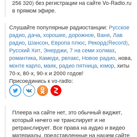
256 320) без регистрации на сайте Vo-Radio.ru
в прямом эфире.
Слушайте популярные радиостанции:
Русское
радио
,
дача
,
хорошее
,
дорожное
,
Ваня
,
Лав
радио
,
Шансон
,
Европа плюс
,
Рекорд(Record)
,
Русский Хит
,
Энерджи
,
7 на семи холмах
,
романтика
,
Камеди
,
релакс
,
Новое радио
, нова,
монте карло
,
маяк
,
радио пятница
,
юмор
, хиты
70-х, 80-х, 90-х и 2000 годов!
Присоединись к vo-radio:
Плеера на сайте нет, это обычный виджет,
который ничего не транслирует и не
ретранслирует. Все права на аудио и видео
материалы, представленные на нашем сайте