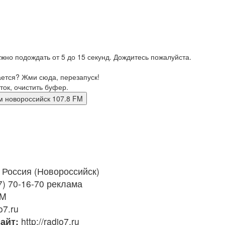
жно подождать от 5 до 15 секунд. Дождитесь пожалуйста.
ается? Жми сюда, перезапуск!
ток, очистить буфер.
мах фм новороссийск 107.8 FM
Россия (Новороссийск)
7) 70-16-70 реклама
FM
o7.ru
айт:
http://radio7.ru