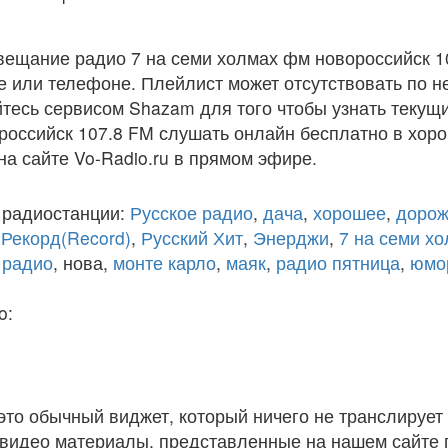
вещание радио 7 на семи холмах фм новороссийск 1
 или телефоне. Плейлист может отсутствовать по н
тесь сервисом Shazam для того чтобы узнать текущи
оссийск 107.8 FM слушать онлайн бесплатно в хоро
на сайте Vo-Radio.ru в прямом эфире.
 радиостанции:
Русское радио
,
дача
,
хорошее
,
дорож
,
Рекорд(Record)
,
Русский Хит
,
Энерджи
,
7 на семи х
 радио
, нова,
монте карло
,
маяк
,
радио пятница
,
юмо
o:
 это обычный виджет, который ничего не транслирует 
и видео материалы, представленные на нашем сайте