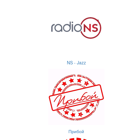
NS - Jazz
Прибой