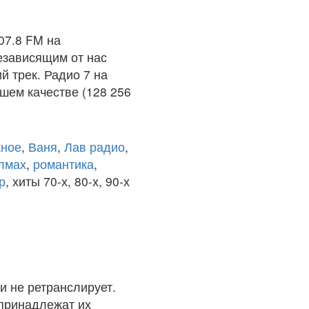
07.8 FM на
езависящим от нас
й трек. Радио 7 на
шем качестве (128 256
ное
,
Ваня
,
Лав радио
,
олмах
,
романтика
,
р
, хиты 70-х, 80-х, 90-х
и не ретранслирует.
 принадлежат их