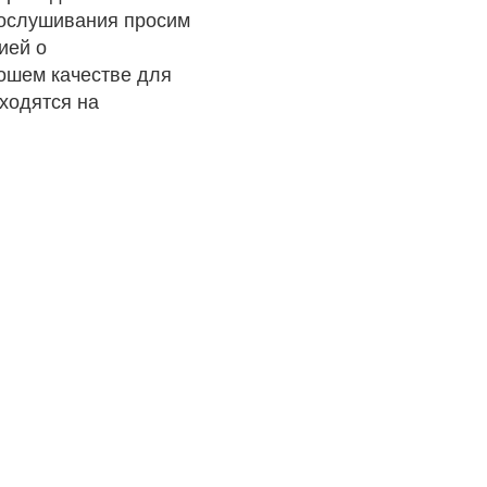
рослушивания просим
ией о
рошем качестве для
ходятся на