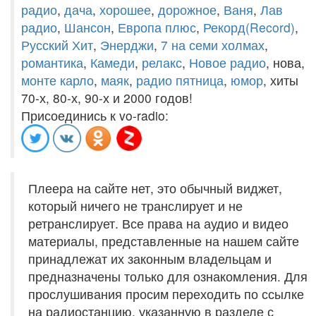
радио
,
дача
,
хорошее
,
дорожное
,
Ваня
,
Лав
радио
,
Шансон
,
Европа плюс
,
Рекорд(Record)
,
Русский Хит
,
Энерджи
,
7 на семи холмах
,
романтика
,
Камеди
,
релакс
,
Новое радио
, нова,
монте карло
,
маяк
,
радио пятница
,
юмор
, хиты
70-х, 80-х, 90-х и 2000 годов!
Присоединись к vo-radio:
Плеера на сайте нет, это обычный виджет,
который ничего не транслирует и не
ретранслирует. Все права на аудио и видео
материалы, представленные на нашем сайте
принадлежат их законным владельцам и
предназначены только для ознакомления. Для
прослушивания просим переходить по ссылке
на радиостанцию, указанную в разделе с