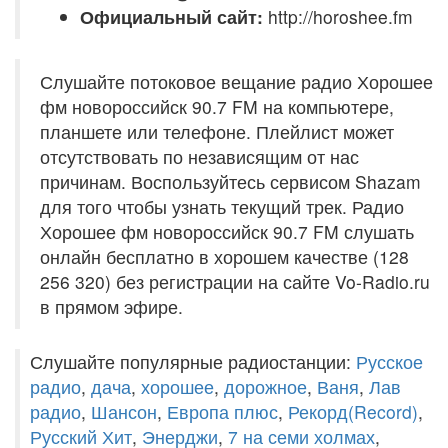
Официальный сайт:
http://horoshee.fm
Слушайте потоковое вещание радио Хорошее
фм новороссийск 90.7 FM на компьютере,
планшете или телефоне. Плейлист может
отсутствовать по независящим от нас
причинам. Воспользуйтесь сервисом Shazam
для того чтобы узнать текущий трек. Радио
Хорошее фм новороссийск 90.7 FM слушать
онлайн бесплатно в хорошем качестве (128
256 320) без регистрации на сайте Vo-Radio.ru
в прямом эфире.
Слушайте популярные радиостанции:
Русское
радио
,
дача
,
хорошее
,
дорожное
,
Ваня
,
Лав
радио
,
Шансон
,
Европа плюс
,
Рекорд(Record)
,
Русский Хит
,
Энерджи
,
7 на семи холмах
,