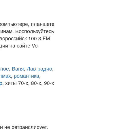
компьютере, планшете
чинам. Воспользуйтесь
вороссийск 100.3 FM
ции на сайте Vo-
ное
,
Ваня
,
Лав радио
,
олмах
,
романтика
,
р
, хиты 70-х, 80-х, 90-х
и не ретранслирует.