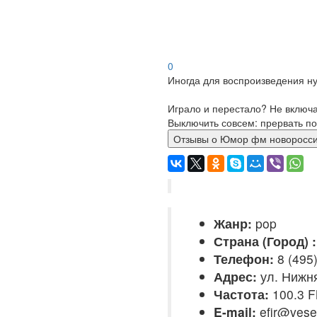
0
Иногда для воспроизведения ну
Играло и перестало? Не включ
Выключить совсем: прервать по
Отзывы о Юмор фм новоро
Жанр:
pop
Страна (Город) :
Телефон:
8 (495
Адрес:
ул. Нижня
Частота:
100.3 
E-mail:
efir@vesel