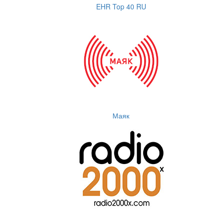
EHR Top 40 RU
Маяк