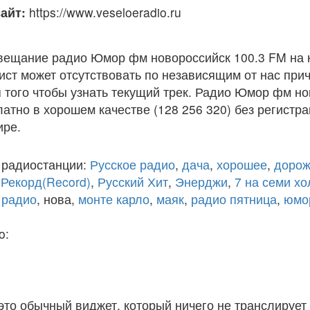
айт:
https://www.veseloeradio.ru
вещание радио Юмор фм новороссийск 100.3 FM на 
ст может отсутствовать по независящим от нас при
того чтобы узнать текущий трек. Радио Юмор фм но
атно в хорошем качестве (128 256 320) без регистра
ире.
 радиостанции:
Русское радио
,
дача
,
хорошее
,
дорож
,
Рекорд(Record)
,
Русский Хит
,
Энерджи
,
7 на семи х
 радио
, нова,
монте карло
,
маяк
,
радио пятница
,
юмо
o:
 это обычный виджет, который ничего не транслирует 