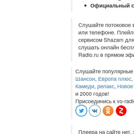
Официальный с
Слушайте потоковое 
или телефоне. Плейли
сервисом Shazam для 
слушать онлайн беспл
Radio.ru в прямом эф
Слушайте популярные
Шансон
,
Европа плюс
Камеди
,
релакс
,
Новое
и 2000 годов!
Присоединись к vo-radi
Плеера на сайте нет,