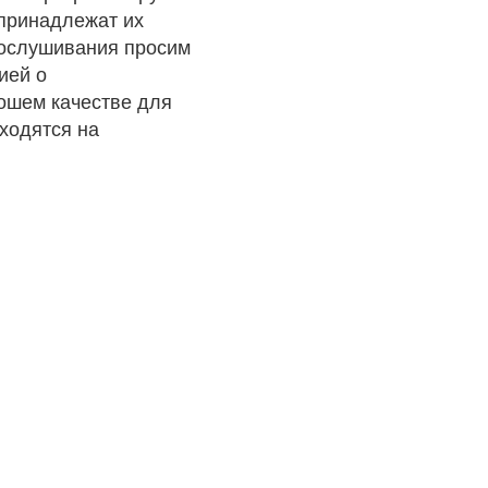
 принадлежат их
рослушивания просим
ией о
рошем качестве для
ходятся на