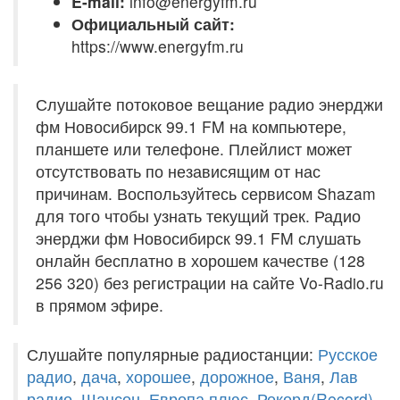
E-mail:
info@energyfm.ru
Официальный сайт:
https://www.energyfm.ru
Слушайте потоковое вещание радио энерджи
фм Новосибирск 99.1 FM на компьютере,
планшете или телефоне. Плейлист может
отсутствовать по независящим от нас
причинам. Воспользуйтесь сервисом Shazam
для того чтобы узнать текущий трек. Радио
энерджи фм Новосибирск 99.1 FM слушать
онлайн бесплатно в хорошем качестве (128
256 320) без регистрации на сайте Vo-Radio.ru
в прямом эфире.
Слушайте популярные радиостанции:
Русское
радио
,
дача
,
хорошее
,
дорожное
,
Ваня
,
Лав
радио
,
Шансон
,
Европа плюс
,
Рекорд(Record)
,