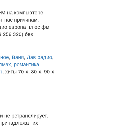
FM на компьютере,
т нас причинам.
адио европа плюс фм
 256 320) без
ное
,
Ваня
,
Лав радио
,
олмах
,
романтика
,
р
, хиты 70-х, 80-х, 90-х
и не ретранслирует.
 принадлежат их