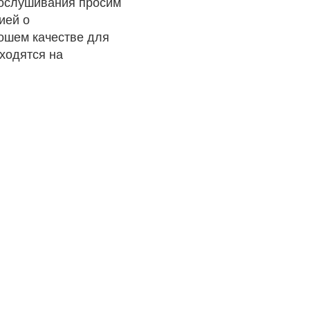
рослушивания просим
ией о
рошем качестве для
ходятся на