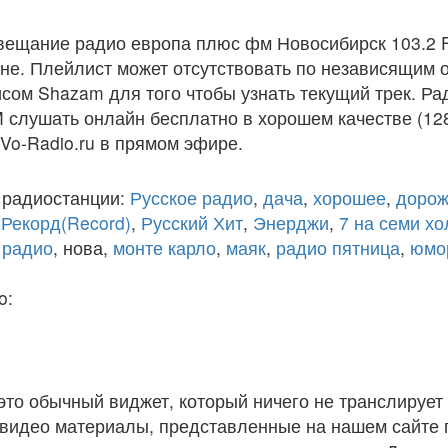
вещание радио европа плюс фм Новосибирск 103.2 
е. Плейлист может отсутствовать по независящим о
сом Shazam для того чтобы узнать текущий трек. Р
 слушать онлайн бесплатно в хорошем качестве (128
 Vo-Radio.ru в прямом эфире.
 радиостанции:
Русское радио
,
дача
,
хорошее
,
дорож
,
Рекорд(Record)
,
Русский Хит
,
Энерджи
,
7 на семи х
 радио
, нова,
монте карло
,
маяк
,
радио пятница
,
юмо
o:
 это обычный виджет, который ничего не транслирует 
и видео материалы, представленные на нашем сайте