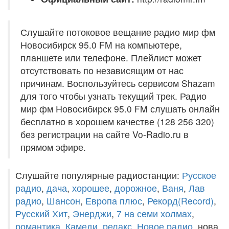
Слушайте потоковое вещание радио мир фм
Новосибирск 95.0 FM на компьютере,
планшете или телефоне. Плейлист может
отсутствовать по независящим от нас
причинам. Воспользуйтесь сервисом Shazam
для того чтобы узнать текущий трек. Радио
мир фм Новосибирск 95.0 FM слушать онлайн
бесплатно в хорошем качестве (128 256 320)
без регистрации на сайте Vo-Radio.ru в
прямом эфире.
Слушайте популярные радиостанции:
Русское
радио
,
дача
,
хорошее
,
дорожное
,
Ваня
,
Лав
радио
,
Шансон
,
Европа плюс
,
Рекорд(Record)
,
Русский Хит
,
Энерджи
,
7 на семи холмах
,
романтика
,
Камеди
,
релакс
,
Новое радио
, нова,