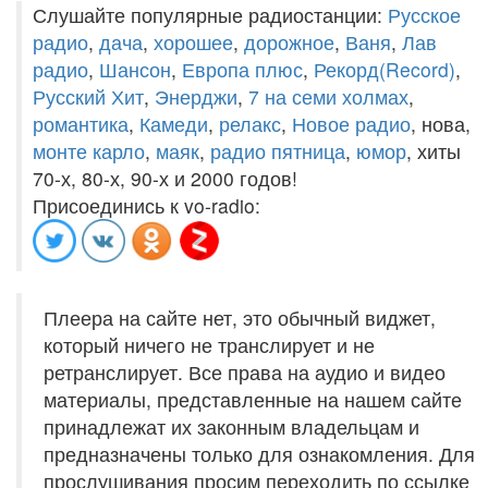
Слушайте популярные радиостанции:
Русское
радио
,
дача
,
хорошее
,
дорожное
,
Ваня
,
Лав
радио
,
Шансон
,
Европа плюс
,
Рекорд(Record)
,
Русский Хит
,
Энерджи
,
7 на семи холмах
,
романтика
,
Камеди
,
релакс
,
Новое радио
, нова,
монте карло
,
маяк
,
радио пятница
,
юмор
, хиты
70-х, 80-х, 90-х и 2000 годов!
Присоединись к vo-radio:
Плеера на сайте нет, это обычный виджет,
который ничего не транслирует и не
ретранслирует. Все права на аудио и видео
материалы, представленные на нашем сайте
принадлежат их законным владельцам и
предназначены только для ознакомления. Для
прослушивания просим переходить по ссылке