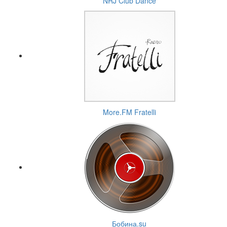
NRJ Club Dance
More.FM Fratelli
Бобина.su