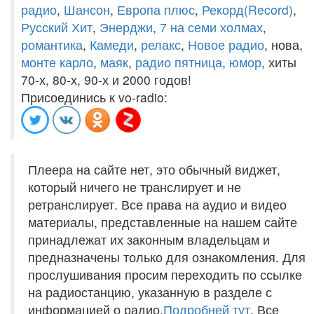
радио
,
Шансон
,
Европа плюс
,
Рекорд(Record)
,
Русский Хит
,
Энерджи
,
7 на семи холмах
,
романтика
,
Камеди
,
релакс
,
Новое радио
, нова,
монте карло
,
маяк
,
радио пятница
,
юмор
, хиты
70-х, 80-х, 90-х и 2000 годов!
Присоединись к vo-radio:
Плеера на сайте нет, это обычный виджет,
который ничего не транслирует и не
ретранслирует. Все права на аудио и видео
материалы, представленные на нашем сайте
принадлежат их законным владельцам и
предназначены только для ознакомления. Для
прослушивания просим переходить по ссылке
на радиостанцию, указанную в разделе с
информацией о радио.
Подробней тут
. Все