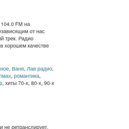
104.0 FM на
езависящим от нас
й трек. Радио
в хорошем качестве
ное
,
Ваня
,
Лав радио
,
олмах
,
романтика
,
р
, хиты 70-х, 80-х, 90-х
и не ретранслирует.