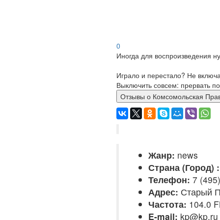
0
Иногда для воспроизведения ну
Играло и перестало? Не включ
Выключить совсем: прервать по
Отзывы о Комсомольска
Жанр:
news
Страна (Город) :
Телефон:
7 (495
Адрес:
Старый Пе
Частота:
104.0 
E-mail:
kp@kp.ru