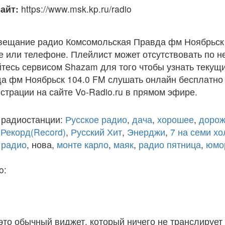
айт:
https://www.msk.kp.ru/radio
вещание радио Комсомольская Правда фм Ноябрьск 
 или телефоне. Плейлист может отсутствовать по н
тесь сервисом Shazam для того чтобы узнать текущи
а фм Ноябрьск 104.0 FM слушать онлайн бесплатно 
истрации на сайте Vo-Radio.ru в прямом эфире.
 радиостанции:
Русское радио
,
дача
,
хорошее
,
дорож
,
Рекорд(Record)
,
Русский Хит
,
Энерджи
,
7 на семи х
 радио
, нова,
монте карло
,
маяк
,
радио пятница
,
юмо
o:
 это обычный виджет, который ничего не транслирует 