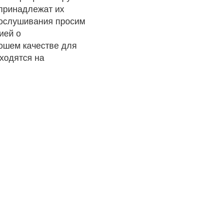
 принадлежат их
рослушивания просим
ией о
рошем качестве для
ходятся на