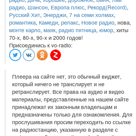
радио
,
Шансон
,
Европа плюс
,
Рекорд(Record)
,
Русский Хит
,
Энерджи
,
7 на семи холмах
,
романтика
,
Камеди
,
релакс
,
Новое радио
, нова,
монте карло
,
маяк
,
радио пятница
,
юмор
, хиты
70-х, 80-х, 90-х и 2000 годов!
Присоединись к vo-radio:
Плеера на сайте нет, это обычный виджет,
который ничего не транслирует и не
ретранслирует. Все права на аудио и видео
материалы, представленные на нашем сайте
принадлежат их законным владельцам и
предназначены только для ознакомления. Для
прослушивания просим переходить по ссылке
на радиостанцию, указанную в разделе с