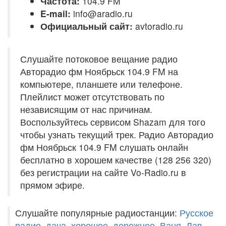
Частота:
104.9 FM
E-mail:
info@aradio.ru
Официальный сайт:
avtoradio.ru
Слушайте потоковое вещание радио
Авторадио фм Ноябрьск 104.9 FM на
компьютере, планшете или телефоне.
Плейлист может отсутствовать по
независящим от нас причинам.
Воспользуйтесь сервисом Shazam для того
чтобы узнать текущий трек. Радио Авторадио
фм Ноябрьск 104.9 FM слушать онлайн
бесплатно в хорошем качестве (128 256 320)
без регистрации на сайте Vo-Radio.ru в
прямом эфире.
Слушайте популярные радиостанции:
Русское
радио
,
дача
,
хорошее
,
дорожное
,
Ваня
,
Лав