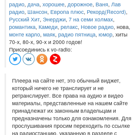
радио
,
дача
,
хорошее
,
дорожное
,
Ваня
,
Лав
радио
,
Шансон
,
Европа плюс
,
Рекорд(Record)
,
Русский Хит
,
Энерджи
,
7 на семи холмах
,
романтика
,
Камеди
,
релакс
,
Новое радио
, нова,
монте карло
,
маяк
,
радио пятница
,
юмор
, хиты
70-х, 80-х, 90-х и 2000 годов!
Присоединись к vo-radio:
Плеера на сайте нет, это обычный виджет,
который ничего не транслирует и не
ретранслирует. Все права на аудио и видео
материалы, представленные на нашем сайте
принадлежат их законным владельцам и
предназначены только для ознакомления. Для
прослушивания просим переходить по ссылке
на радиостанцию, указанную в разделе с