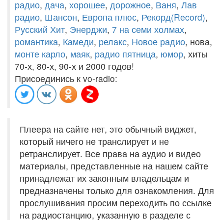
радио
,
дача
,
хорошее
,
дорожное
,
Ваня
,
Лав
радио
,
Шансон
,
Европа плюс
,
Рекорд(Record)
,
Русский Хит
,
Энерджи
,
7 на семи холмах
,
романтика
,
Камеди
,
релакс
,
Новое радио
, нова,
монте карло
,
маяк
,
радио пятница
,
юмор
, хиты
70-х, 80-х, 90-х и 2000 годов!
Присоединись к vo-radio:
Плеера на сайте нет, это обычный виджет,
который ничего не транслирует и не
ретранслирует. Все права на аудио и видео
материалы, представленные на нашем сайте
принадлежат их законным владельцам и
предназначены только для ознакомления. Для
прослушивания просим переходить по ссылке
на радиостанцию, указанную в разделе с