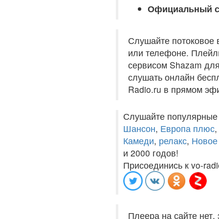
Официальный с
Слушайте потоковое 
или телефоне. Плейли
сервисом Shazam для 
слушать онлайн беспл
Radio.ru в прямом эф
Слушайте популярные
Шансон
,
Европа плюс
Камеди
,
релакс
,
Новое
и 2000 годов!
Присоединись к vo-radi
Плеера на сайте нет,