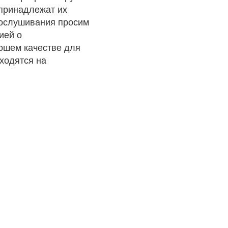
 принадлежат их
рослушивания просим
ией о
рошем качестве для
ходятся на