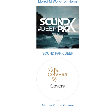
More.FM WorkFromHome
SOUND PARK DEEP
Монте Карло Covers