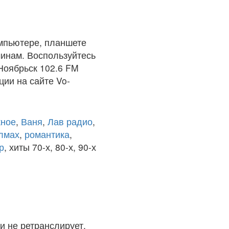
мпьютере, планшете
чинам. Воспользуйтесь
Ноябрьск 102.6 FM
ции на сайте Vo-
ное
,
Ваня
,
Лав радио
,
олмах
,
романтика
,
р
, хиты 70-х, 80-х, 90-х
и не ретранслирует.