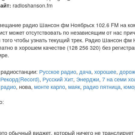
айт:
radioshanson.fm
вещание радио Шансон фм Ноябрьск 102.6 FM на ко
ст может отсутствовать по независящим от нас при
того чтобы узнать текущий трек. Радио Шансон фм 
атно в хорошем качестве (128 256 320) без регистра
ире.
 радиостанции:
Русское радио
,
дача
,
хорошее
,
дорож
,
Рекорд(Record)
,
Русский Хит
,
Энерджи
,
7 на семи х
 радио
, нова,
монте карло
,
маяк
,
радио пятница
,
юмо
o:
 это обычный виджет, который ничего не транслирует 