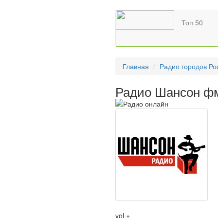
Топ 50
Главная
Радио городов Ро
Радио Шансон фм
vol +