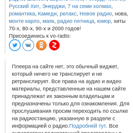
Русский Хит
,
Энерджи
,
7 на семи холмах
,
романтика
,
Камеди
,
релакс
,
Новое радио
, нова,
монте карло
,
маяк
,
радио пятница
,
юмор
, хиты
70-х, 80-х, 90-х и 2000 годов!
Присоединись к vo-radio:
Плеера на сайте нет, это обычный виджет,
который ничего не транслирует и не
ретранслирует. Все права на аудио и видео
материалы, представленные на нашем сайте
принадлежат их законным владельцам и
предназначены только для ознакомления. Для
прослушивания просим переходить по ссылке
на радиостанцию, указанную в разделе с
информацией о радио.
Подробней тут
. Все
аудиопотоки радиостанций представлены в