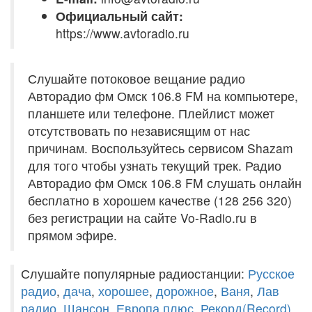
Официальный сайт:
https://www.avtoradio.ru
Слушайте потоковое вещание радио
Авторадио фм Омск 106.8 FM на компьютере,
планшете или телефоне. Плейлист может
отсутствовать по независящим от нас
причинам. Воспользуйтесь сервисом Shazam
для того чтобы узнать текущий трек. Радио
Авторадио фм Омск 106.8 FM слушать онлайн
бесплатно в хорошем качестве (128 256 320)
без регистрации на сайте Vo-Radio.ru в
прямом эфире.
Слушайте популярные радиостанции:
Русское
радио
,
дача
,
хорошее
,
дорожное
,
Ваня
,
Лав
радио
,
Шансон
,
Европа плюс
,
Рекорд(Record)
,