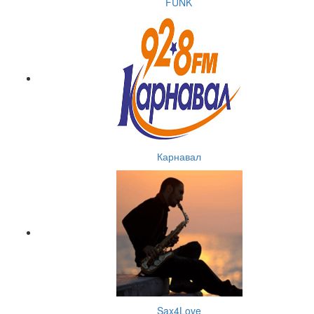
FUNK
Карнавал
Sax4Love