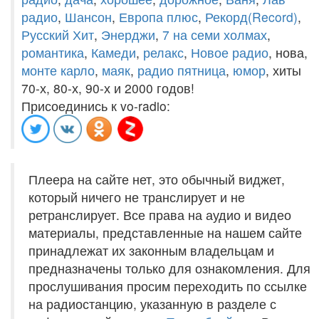
радио
,
Шансон
,
Европа плюс
,
Рекорд(Record)
,
Русский Хит
,
Энерджи
,
7 на семи холмах
,
романтика
,
Камеди
,
релакс
,
Новое радио
, нова,
монте карло
,
маяк
,
радио пятница
,
юмор
, хиты
70-х, 80-х, 90-х и 2000 годов!
Присоединись к vo-radio:
Плеера на сайте нет, это обычный виджет,
который ничего не транслирует и не
ретранслирует. Все права на аудио и видео
материалы, представленные на нашем сайте
принадлежат их законным владельцам и
предназначены только для ознакомления. Для
прослушивания просим переходить по ссылке
на радиостанцию, указанную в разделе с