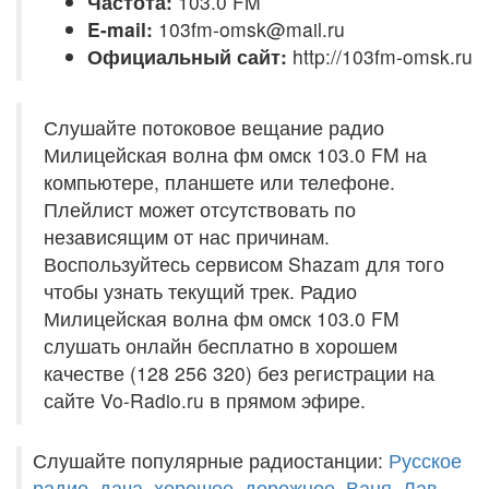
Частота:
103.0 FM
E-mail:
103fm-omsk@mail.ru
Официальный сайт:
http://103fm-omsk.ru
Слушайте потоковое вещание радио
Милицейская волна фм омск 103.0 FM на
компьютере, планшете или телефоне.
Плейлист может отсутствовать по
независящим от нас причинам.
Воспользуйтесь сервисом Shazam для того
чтобы узнать текущий трек. Радио
Милицейская волна фм омск 103.0 FM
слушать онлайн бесплатно в хорошем
качестве (128 256 320) без регистрации на
сайте Vo-Radio.ru в прямом эфире.
Слушайте популярные радиостанции:
Русское
радио
,
дача
,
хорошее
,
дорожное
,
Ваня
,
Лав