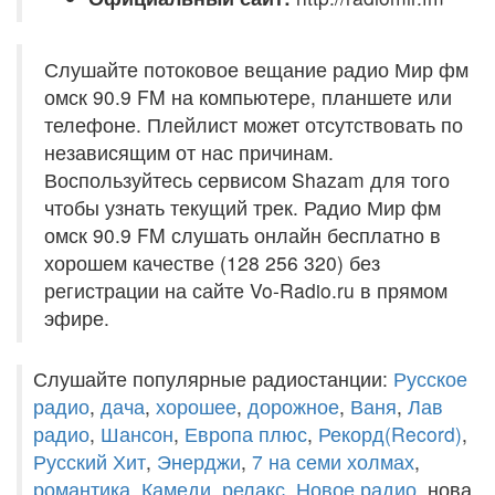
Слушайте потоковое вещание радио Мир фм
омск 90.9 FM на компьютере, планшете или
телефоне. Плейлист может отсутствовать по
независящим от нас причинам.
Воспользуйтесь сервисом Shazam для того
чтобы узнать текущий трек. Радио Мир фм
омск 90.9 FM слушать онлайн бесплатно в
хорошем качестве (128 256 320) без
регистрации на сайте Vo-Radio.ru в прямом
эфире.
Слушайте популярные радиостанции:
Русское
радио
,
дача
,
хорошее
,
дорожное
,
Ваня
,
Лав
радио
,
Шансон
,
Европа плюс
,
Рекорд(Record)
,
Русский Хит
,
Энерджи
,
7 на семи холмах
,
романтика
,
Камеди
,
релакс
,
Новое радио
, нова,