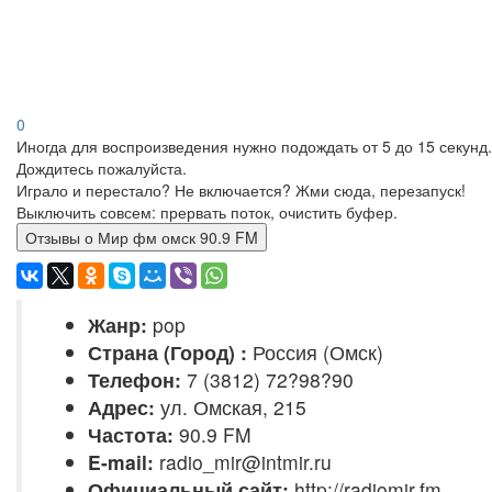
0
Иногда для воспроизведения нужно подождать от 5 до 15 секунд.
Дождитесь пожалуйста.
Играло и перестало? Не включается? Жми сюда, перезапуск!
Выключить совсем: прервать поток, очистить буфер.
Отзывы о Мир фм омск 90.9 FM
Жанр:
pop
Страна (Город) :
Россия (Омск)
Телефон:
7 (3812) 72?98?90
Адрес:
ул. Омская, 215
Частота:
90.9 FM
E-mail:
radio_mir@intmir.ru
Официальный сайт:
http://radiomir.fm