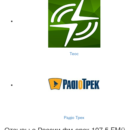
Теос
Радіо Трек
Отзывы о России фм орск 107.5 FM(
)