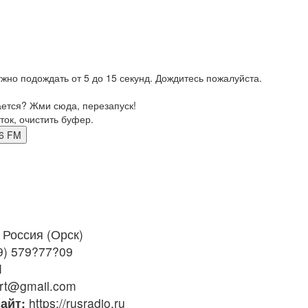
жно подождать от 5 до 15 секунд. Дождитесь пожалуйста.
ается? Жми сюда, перезапуск!
ток, очистить буфер.
9.6 FM
Россия (Орск)
9) 579?77?09
M
rt@gmail.com
айт:
https://rusradio.ru