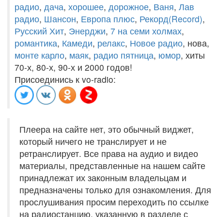
радио
,
дача
,
хорошее
,
дорожное
,
Ваня
,
Лав
радио
,
Шансон
,
Европа плюс
,
Рекорд(Record)
,
Русский Хит
,
Энерджи
,
7 на семи холмах
,
романтика
,
Камеди
,
релакс
,
Новое радио
, нова,
монте карло
,
маяк
,
радио пятница
,
юмор
, хиты
70-х, 80-х, 90-х и 2000 годов!
Присоединись к vo-radio:
Плеера на сайте нет, это обычный виджет,
который ничего не транслирует и не
ретранслирует. Все права на аудио и видео
материалы, представленные на нашем сайте
принадлежат их законным владельцам и
предназначены только для ознакомления. Для
прослушивания просим переходить по ссылке
на радиостанцию, указанную в разделе с