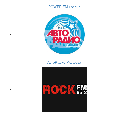
POWER FM Россия
АвтоРадио Молдова