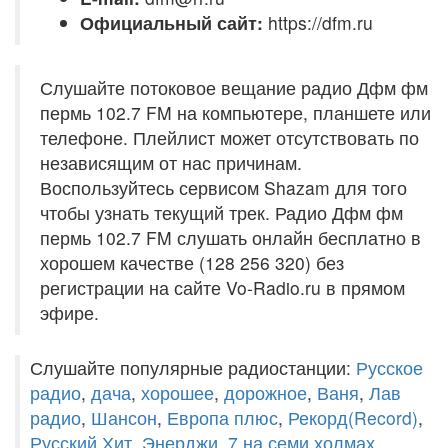
Официальный сайт:
https://dfm.ru
Слушайте потоковое вещание радио Дфм фм
пермь 102.7 FM на компьютере, планшете или
телефоне. Плейлист может отсутствовать по
независящим от нас причинам.
Воспользуйтесь сервисом Shazam для того
чтобы узнать текущий трек. Радио Дфм фм
пермь 102.7 FM слушать онлайн бесплатно в
хорошем качестве (128 256 320) без
регистрации на сайте Vo-Radio.ru в прямом
эфире.
Слушайте популярные радиостанции:
Русское
радио
,
дача
,
хорошее
,
дорожное
,
Ваня
,
Лав
радио
,
Шансон
,
Европа плюс
,
Рекорд(Record)
,
Русский Хит
,
Энерджи
,
7 на семи холмах
,