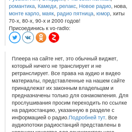
романтика
,
Камеди
,
релакс
,
Новое радио
, нова,
монте карло
,
маяк
,
радио пятница
,
юмор
, хиты
70-х, 80-х, 90-х и 2000 годов!
Присоединись к vo-radio:
Плеера на сайте нет, это обычный виджет,
который ничего не транслирует и не
ретранслирует. Все права на аудио и видео
материалы, представленные на нашем сайте
принадлежат их законным владельцам и
предназначены только для ознакомления. Для
прослушивания просим переходить по ссылке
на радиостанцию, указанную в разделе с
информацией о радио.
Подробней тут
. Все
аудиопотоки радиостанций представлены в
хорошем качестве для ознакомительного