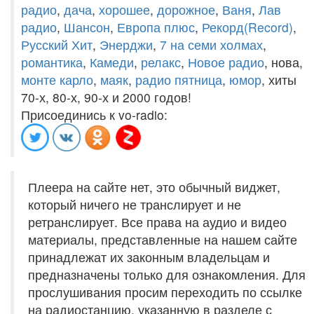
радио
,
дача
,
хорошее
,
дорожное
,
Ваня
,
Лав
радио
,
Шансон
,
Европа плюс
,
Рекорд(Record)
,
Русский Хит
,
Энерджи
,
7 на семи холмах
,
романтика
,
Камеди
,
релакс
,
Новое радио
, нова,
монте карло
,
маяк
,
радио пятница
,
юмор
, хиты
70-х, 80-х, 90-х и 2000 годов!
Присоединись к vo-radio:
Плеера на сайте нет, это обычный виджет,
который ничего не транслирует и не
ретранслирует. Все права на аудио и видео
материалы, представленные на нашем сайте
принадлежат их законным владельцам и
предназначены только для ознакомления. Для
прослушивания просим переходить по ссылке
на радиостанцию, указанную в разделе с