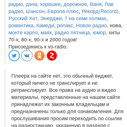
радио
,
дача
,
хорошее
,
дорожное
,
Ваня
,
Лав
радио
,
Шансон
,
Европа плюс
,
Рекорд(Record)
,
Русский Хит
,
Энерджи
,
7 на семи холмах
,
романтика
,
Камеди
,
релакс
,
Новое радио
, нова,
монте карло
,
маяк
,
радио пятница
,
юмор
, хиты
70-х, 80-х, 90-х и 2000 годов!
Присоединись к vo-radio:
Плеера на сайте нет, это обычный виджет,
который ничего не транслирует и не
ретранслирует. Все права на аудио и видео
материалы, представленные на нашем сайте
принадлежат их законным владельцам и
предназначены только для ознакомления. Для
прослушивания просим переходить по ссылке
на радиостанцию, указанную в разделе с