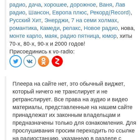
радио
,
дача
,
хорошее
,
дорожное
,
Ваня
,
Лав
радио
,
Шансон
,
Европа плюс
,
Рекорд(Record)
,
Русский Хит
,
Энерджи
,
7 на семи холмах
,
романтика
,
Камеди
,
релакс
,
Новое радио
, нова,
монте карло
,
маяк
,
радио пятница
,
юмор
, хиты
70-х, 80-х, 90-х и 2000 годов!
Присоединись к vo-radio:
Плеера на сайте нет, это обычный виджет,
который ничего не транслирует и не
ретранслирует. Все права на аудио и видео
материалы, представленные на нашем сайте
принадлежат их законным владельцам и
предназначены только для ознакомления. Для
прослушивания просим переходить по ссылке
на радиостанцию, указанную в разделе с