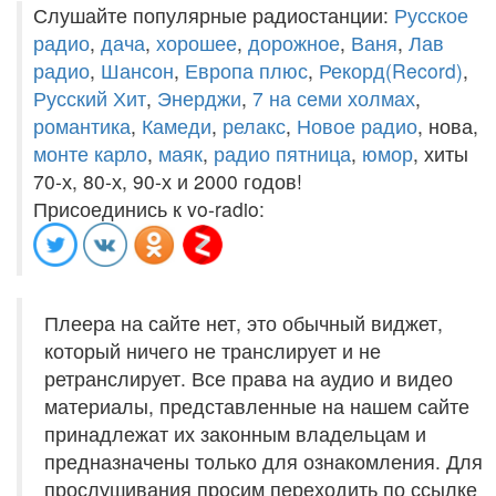
Слушайте популярные радиостанции:
Русское
радио
,
дача
,
хорошее
,
дорожное
,
Ваня
,
Лав
радио
,
Шансон
,
Европа плюс
,
Рекорд(Record)
,
Русский Хит
,
Энерджи
,
7 на семи холмах
,
романтика
,
Камеди
,
релакс
,
Новое радио
, нова,
монте карло
,
маяк
,
радио пятница
,
юмор
, хиты
70-х, 80-х, 90-х и 2000 годов!
Присоединись к vo-radio:
Плеера на сайте нет, это обычный виджет,
который ничего не транслирует и не
ретранслирует. Все права на аудио и видео
материалы, представленные на нашем сайте
принадлежат их законным владельцам и
предназначены только для ознакомления. Для
прослушивания просим переходить по ссылке