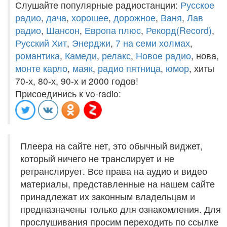
Слушайте популярные радиостанции:
Русское
радио
,
дача
,
хорошее
,
дорожное
,
Ваня
,
Лав
радио
,
Шансон
,
Европа плюс
,
Рекорд(Record)
,
Русский Хит
,
Энерджи
,
7 на семи холмах
,
романтика
,
Камеди
,
релакс
,
Новое радио
, нова,
монте карло
,
маяк
,
радио пятница
,
юмор
, хиты
70-х, 80-х, 90-х и 2000 годов!
Присоединись к vo-radio:
Плеера на сайте нет, это обычный виджет,
который ничего не транслирует и не
ретранслирует. Все права на аудио и видео
материалы, представленные на нашем сайте
принадлежат их законным владельцам и
предназначены только для ознакомления. Для
прослушивания просим переходить по ссылке