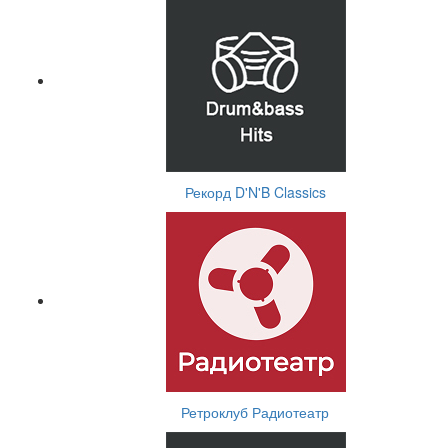
Рекорд D'N'B Classics
Ретроклуб Радиотеатр