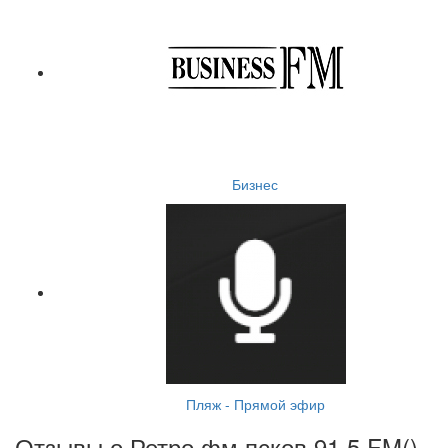
Бизнес
Пляж - Прямой эфир
Отзывы о Ретро фм псков 91.5 FM(
)