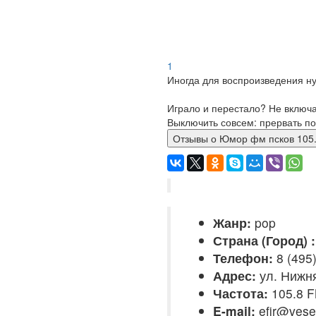
1
Иногда для воспроизведения ну
Играло и перестало? Не включ
Выключить совсем: прервать по
Отзывы о Юмор фм псков 1
Жанр:
pop
Страна (Город) :
Телефон:
8 (495
Адрес:
ул. Нижня
Частота:
105.8 
E-mail:
efir@vesel