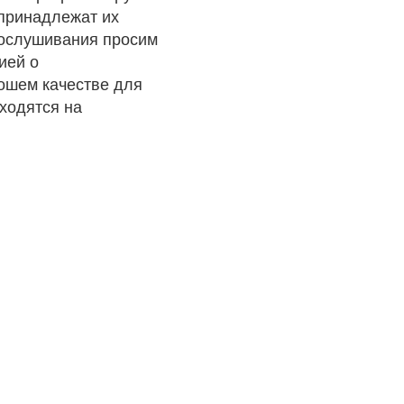
 принадлежат их
рослушивания просим
ией о
рошем качестве для
ходятся на