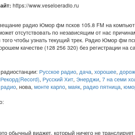
айт:
https://www.veseloeradio.ru
вещание радио Юмор фм псков 105.8 FM на компьют
ожет отсутствовать по независящим от нас причина
того чтобы узнать текущий трек. Радио Юмор фм пс
рошем качестве (128 256 320) без регистрации на са
 радиостанции:
Русское радио
,
дача
,
хорошее
,
дорож
,
Рекорд(Record)
,
Русский Хит
,
Энерджи
,
7 на семи х
 радио
, нова,
монте карло
,
маяк
,
радио пятница
,
юмо
o:
 это обычный виджет, который ничего не транслирует 