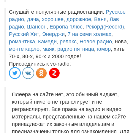
Слушайте популярные радиостанции:
Русское
радио
,
дача
,
хорошее
,
дорожное
,
Ваня
,
Лав
радио
,
Шансон
,
Европа плюс
,
Рекорд(Record)
,
Русский Хит
,
Энерджи
,
7 на семи холмах
,
романтика
,
Камеди
,
релакс
,
Новое радио
, нова,
монте карло
,
маяк
,
радио пятница
,
юмор
, хиты
70-х, 80-х, 90-х и 2000 годов!
Присоединись к vo-radio:
Плеера на сайте нет, это обычный виджет,
который ничего не транслирует и не
ретранслирует. Все права на аудио и видео
материалы, представленные на нашем сайте
принадлежат их законным владельцам и
предназначены только для ознакомления. Для