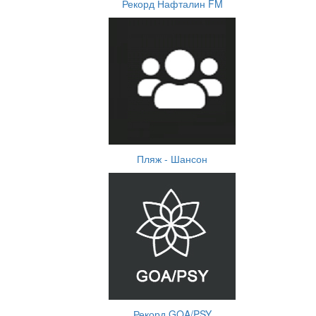
Рекорд Нафталин FM
Пляж - Шансон
Рекорд GOA/PSY