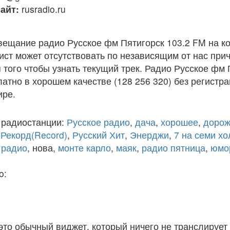
айт:
rusradio.ru
вещание радио Русское фм Пятигорск 103.2 FM на к
ст может отсутствовать по независящим от нас при
того чтобы узнать текущий трек. Радио Русское фм 
атно в хорошем качестве (128 256 320) без регистра
ире.
 радиостанции:
Русское радио
,
дача
,
хорошее
,
дорож
,
Рекорд(Record)
,
Русский Хит
,
Энерджи
,
7 на семи х
 радио
, нова,
монте карло
,
маяк
,
радио пятница
,
юмо
o:
 это обычный виджет, который ничего не транслирует 