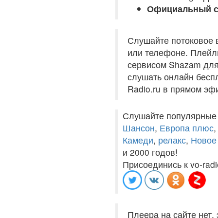
Официальный с
Слушайте потоковое 
или телефоне. Плейли
сервисом Shazam для 
слушать онлайн беспл
Radio.ru в прямом эф
Слушайте популярные
Шансон
,
Европа плюс
Камеди
,
релакс
,
Новое
и 2000 годов!
Присоединись к vo-radi
Плеера на сайте нет,