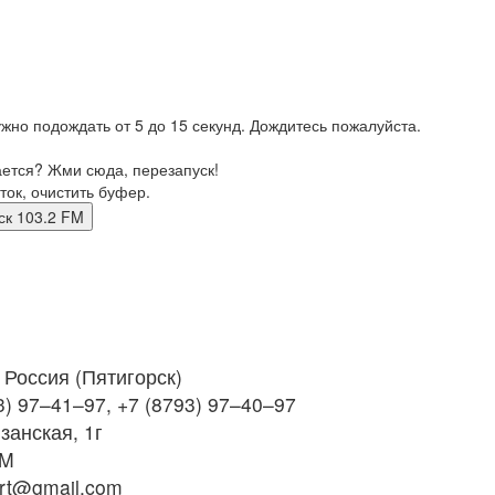
жно подождать от 5 до 15 секунд. Дождитесь пожалуйста.
ается? Жми сюда, перезапуск!
ток, очистить буфер.
горск 103.2 FM
Россия (Пятигорск)
3) 97–41–97, +7 (8793) 97–40–97
занская, 1г
FM
rt@gmail.com