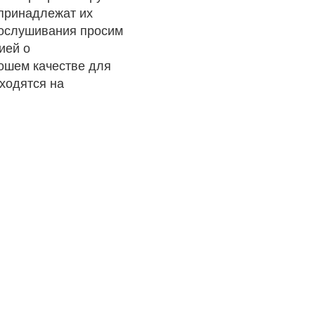
 принадлежат их
рослушивания просим
ией о
рошем качестве для
ходятся на