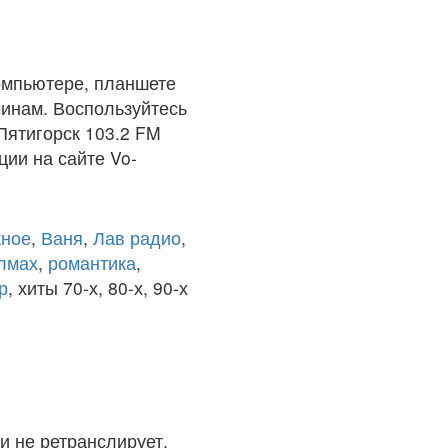
омпьютере, планшете
чинам. Воспользуйтесь
Пятигорск 103.2 FM
ции на сайте Vo-
ное
,
Ваня
,
Лав радио
,
олмах
,
романтика
,
р
, хиты 70-х, 80-х, 90-х
и не ретранслирует.