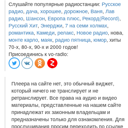
Слушайте популярные радиостанции:
Русское
радио
,
дача
,
хорошее
,
дорожное
,
Ваня
,
Лав
радио
,
Шансон
,
Европа плюс
,
Рекорд(Record)
,
Русский Хит
,
Энерджи
,
7 на семи холмах
,
романтика
,
Камеди
,
релакс
,
Новое радио
, нова,
монте карло
,
маяк
,
радио пятница
,
юмор
, хиты
70-х, 80-х, 90-х и 2000 годов!
Присоединись к vo-radio:
Плеера на сайте нет, это обычный виджет,
который ничего не транслирует и не
ретранслирует. Все права на аудио и видео
материалы, представленные на нашем сайте
принадлежат их законным владельцам и
предназначены только для ознакомления. Для
прослушивания просим переходить по ссылке