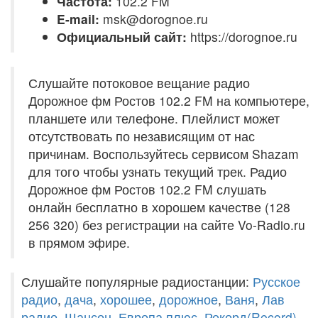
Частота:
102.2 FM
E-mail:
msk@dorognoe.ru
Официальный сайт:
https://dorognoe.ru
Слушайте потоковое вещание радио
Дорожное фм Ростов 102.2 FM на компьютере,
планшете или телефоне. Плейлист может
отсутствовать по независящим от нас
причинам. Воспользуйтесь сервисом Shazam
для того чтобы узнать текущий трек. Радио
Дорожное фм Ростов 102.2 FM слушать
онлайн бесплатно в хорошем качестве (128
256 320) без регистрации на сайте Vo-Radio.ru
в прямом эфире.
Слушайте популярные радиостанции:
Русское
радио
,
дача
,
хорошее
,
дорожное
,
Ваня
,
Лав
радио
,
Шансон
,
Европа плюс
,
Рекорд(Record)
,