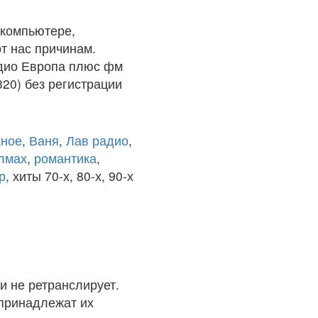
 компьютере,
т нас причинам.
адио Европа плюс фм
20) без регистрации
ное
,
Ваня
,
Лав радио
,
олмах
,
романтика
,
р
, хиты 70-х, 80-х, 90-х
и не ретранслирует.
 принадлежат их