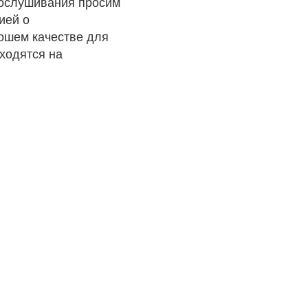
рослушивания просим
ией о
рошем качестве для
ходятся на