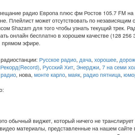
вещание радио Европа плюс фм Ростов 105.7 FM на
е. Плейлист может отсутствовать по независящим о
сом Shazam для того чтобы узнать текущий трек. Р
ать онлайн бесплатно в хорошем качестве (128 256 3
 в прямом эфире.
 радиостанции:
Русское радио
,
дача
,
хорошее
,
дорож
,
Рекорд(Record)
,
Русский Хит
,
Энерджи
,
7 на семи х
 радио
, нова,
монте карло
,
маяк
,
радио пятница
,
юмо
o:
 это обычный виджет, который ничего не транслирует 
и видео материалы, представленные на нашем сайте