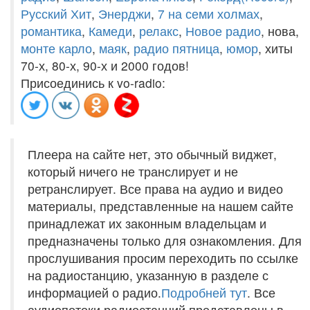
Русский Хит
,
Энерджи
,
7 на семи холмах
,
романтика
,
Камеди
,
релакс
,
Новое радио
, нова,
монте карло
,
маяк
,
радио пятница
,
юмор
, хиты
70-х, 80-х, 90-х и 2000 годов!
Присоединись к vo-radio:
Плеера на сайте нет, это обычный виджет,
который ничего не транслирует и не
ретранслирует. Все права на аудио и видео
материалы, представленные на нашем сайте
принадлежат их законным владельцам и
предназначены только для ознакомления. Для
прослушивания просим переходить по ссылке
на радиостанцию, указанную в разделе с
информацией о радио.
Подробней тут
. Все
аудиопотоки радиостанций представлены в