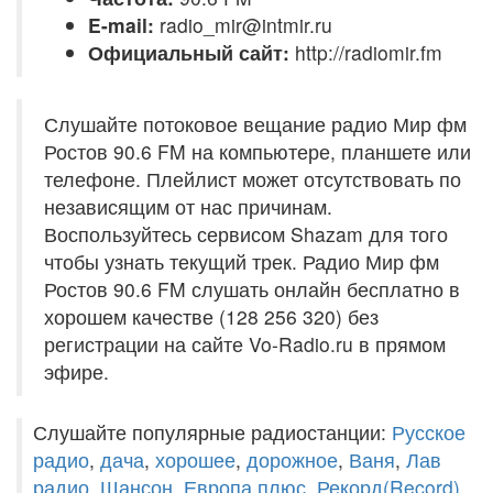
E-mail:
radio_mir@intmir.ru
Официальный сайт:
http://radiomir.fm
Слушайте потоковое вещание радио Мир фм
Ростов 90.6 FM на компьютере, планшете или
телефоне. Плейлист может отсутствовать по
независящим от нас причинам.
Воспользуйтесь сервисом Shazam для того
чтобы узнать текущий трек. Радио Мир фм
Ростов 90.6 FM слушать онлайн бесплатно в
хорошем качестве (128 256 320) без
регистрации на сайте Vo-Radio.ru в прямом
эфире.
Слушайте популярные радиостанции:
Русское
радио
,
дача
,
хорошее
,
дорожное
,
Ваня
,
Лав
радио
,
Шансон
,
Европа плюс
,
Рекорд(Record)
,