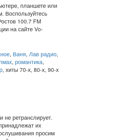
ьютере, планшете или
м. Воспользуйтесь
Ростов 100.7 FM
ции на сайте Vo-
ное
,
Ваня
,
Лав радио
,
олмах
,
романтика
,
р
, хиты 70-х, 80-х, 90-х
и не ретранслирует.
 принадлежат их
рослушивания просим