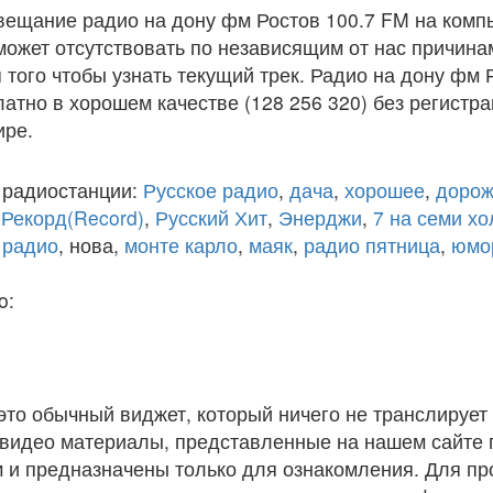
вещание радио на дону фм Ростов 100.7 FM на комп
ожет отсутствовать по независящим от нас причина
того чтобы узнать текущий трек. Радио на дону фм 
атно в хорошем качестве (128 256 320) без регистра
ире.
 радиостанции:
Русское радио
,
дача
,
хорошее
,
дорож
,
Рекорд(Record)
,
Русский Хит
,
Энерджи
,
7 на семи х
 радио
, нова,
монте карло
,
маяк
,
радио пятница
,
юмо
o:
 это обычный виджет, который ничего не транслирует 
и видео материалы, представленные на нашем сайте
 и предназначены только для ознакомления. Для п