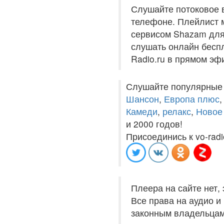
Слушайте потоковое 
телефоне. Плейлист м
сервисом Shazam для 
слушать онлайн беспл
Radio.ru в прямом эф
Слушайте популярные
Шансон
,
Европа плюс
Камеди
,
релакс
,
Новое
и 2000 годов!
Присоединись к vo-radi
Плеера на сайте нет,
Все права на аудио 
законным владельцам