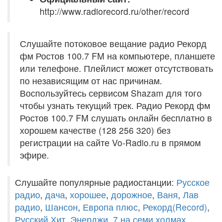
http://www.radiorecord.ru/other/record
Слушайте потоковое вещание радио Рекорд
фм Ростов 100.7 FM на компьютере, планшете
или телефоне. Плейлист может отсутствовать
по независящим от нас причинам.
Воспользуйтесь сервисом Shazam для того
чтобы узнать текущий трек. Радио Рекорд фм
Ростов 100.7 FM слушать онлайн бесплатно в
хорошем качестве (128 256 320) без
регистрации на сайте Vo-Radio.ru в прямом
эфире.
Слушайте популярные радиостанции:
Русское
радио
,
дача
,
хорошее
,
дорожное
,
Ваня
,
Лав
радио
,
Шансон
,
Европа плюс
,
Рекорд(Record)
,
Русский Хит
,
Энерджи
,
7 на семи холмах
,