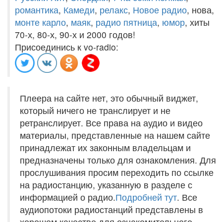
романтика
,
Камеди
,
релакс
,
Новое радио
, нова,
монте карло
,
маяк
,
радио пятница
,
юмор
, хиты
70-х, 80-х, 90-х и 2000 годов!
Присоединись к vo-radio:
Плеера на сайте нет, это обычный виджет,
который ничего не транслирует и не
ретранслирует. Все права на аудио и видео
материалы, представленные на нашем сайте
принадлежат их законным владельцам и
предназначены только для ознакомления. Для
прослушивания просим переходить по ссылке
на радиостанцию, указанную в разделе с
информацией о радио.
Подробней тут
. Все
аудиопотоки радиостанций представлены в
хорошем качестве для ознакомительного