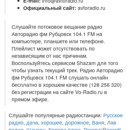
E-mail:
info@avtoradio.ru
Официальный сайт:
avtoradio.ru
Слушайте потоковое вещание радио
Авторадио фм Рубцовск 104.1 FM на
компьютере, планшете или телефоне.
Плейлист может отсутствовать по
независящим от нас причинам.
Воспользуйтесь сервисом Shazam для того
чтобы узнать текущий трек. Радио Авторадио
фм Рубцовск 104.1 FM слушать онлайн
бесплатно в хорошем качестве (128 256 320)
без регистрации на сайте Vo-Radio.ru в
прямом эфире.
Слушайте популярные радиостанции:
Русское
радио
,
дача
,
хорошее
,
дорожное
,
Ваня
,
Лав
радио
,
Шансон
,
Европа плюс
,
Рекорд(Record)
,