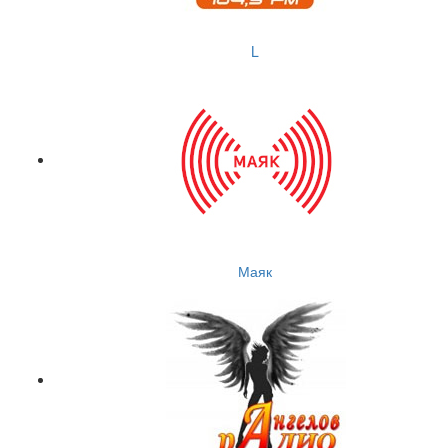
L
Маяк