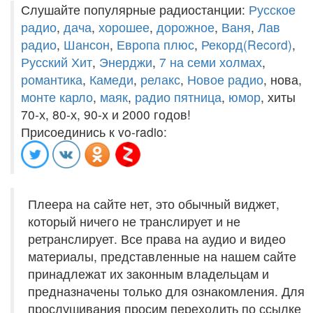
Слушайте популярные радиостанции:
Русское
радио
,
дача
,
хорошее
,
дорожное
,
Ваня
,
Лав
радио
,
Шансон
,
Европа плюс
,
Рекорд(Record)
,
Русский Хит
,
Энерджи
,
7 на семи холмах
,
романтика
,
Камеди
,
релакс
,
Новое радио
, нова,
монте карло
,
маяк
,
радио пятница
,
юмор
, хиты
70-х, 80-х, 90-х и 2000 годов!
Присоединись к vo-radio:
Плеера на сайте нет, это обычный виджет,
который ничего не транслирует и не
ретранслирует. Все права на аудио и видео
материалы, представленные на нашем сайте
принадлежат их законным владельцам и
предназначены только для ознакомления. Для
прослушивания просим переходить по ссылке