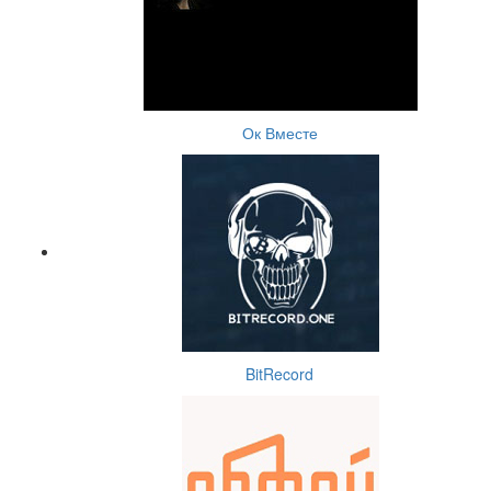
Ок Вместе
BitRecord