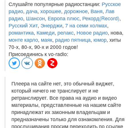
Слушайте популярные радиостанции:
Русское
радио
,
дача
,
хорошее
,
дорожное
,
Ваня
,
Лав
радио
,
Шансон
,
Европа плюс
,
Рекорд(Record)
,
Русский Хит
,
Энерджи
,
7 на семи холмах
,
романтика
,
Камеди
,
релакс
,
Новое радио
, нова,
монте карло
,
маяк
,
радио пятница
,
юмор
, хиты
70-х, 80-х, 90-х и 2000 годов!
Присоединись к vo-radio:
Плеера на сайте нет, это обычный виджет,
который ничего не транслирует и не
ретранслирует. Все права на аудио и видео
материалы, представленные на нашем сайте
принадлежат их законным владельцам и
предназначены только для ознакомления. Для
прослушивания просим переходить по ссылке