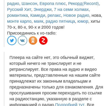
радио
,
Шансон
,
Европа плюс
,
Рекорд(Record)
,
Русский Хит
,
Энерджи
,
7 на семи холмах
,
романтика
,
Камеди
,
релакс
,
Новое радио
, нова,
монте карло
,
маяк
,
радио пятница
,
юмор
, хиты
70-х, 80-х, 90-х и 2000 годов!
Присоединись к vo-radio:
Плеера на сайте нет, это обычный виджет,
который ничего не транслирует и не
ретранслирует. Все права на аудио и видео
материалы, представленные на нашем сайте
принадлежат их законным владельцам и
предназначены только для ознакомления. Для
прослушивания просим переходить по ссылке
на радиостанцию, указанную в разделе с
информацией о радио.
Подробней тут
. Все