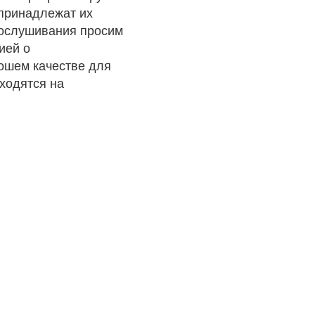
 принадлежат их
рослушивания просим
ией о
рошем качестве для
ходятся на