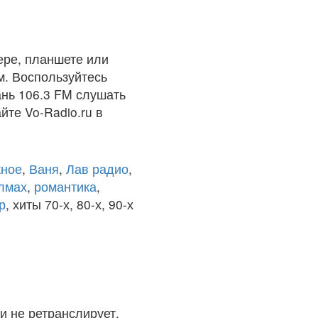
ере, планшете или
м. Воспользуйтесь
ань 106.3 FM слушать
йте Vo-Radio.ru в
ное
,
Ваня
,
Лав радио
,
олмах
,
романтика
,
р
, хиты 70-х, 80-х, 90-х
и не ретранслирует.