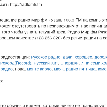
айт:
http://radiomir.fm
вещание радио Мир фм Рязань 106.3 FM на компьют
ожет отсутствовать по независящим от нас причина
того чтобы узнать текущий трек. Радио Мир фм Ряз
рошем качестве (128 256 320) без регистрации на са
 радиостанции:
Русское радио
,
дача
,
хорошее
,
дорож
,
Рекорд(Record)
,
Русский Хит
,
Энерджи
,
7 на семи х
 радио
, нова,
монте карло
,
маяк
,
радио пятница
,
юмо
o:
 это обычный виджет, который ничего не транслирует 